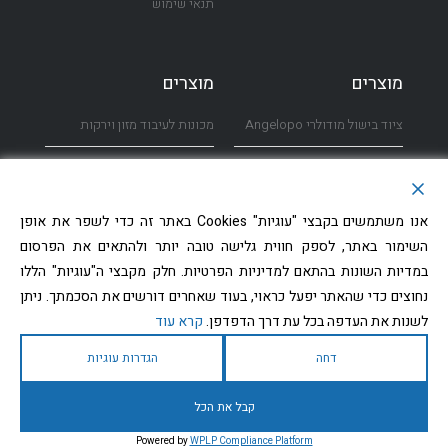
תנאי שימוש
מוצרים
מוצרים
ציוד בישול מודולרי Angelopo
מכונות לעיבוד מזון וירקות
תנורי קומביסטימר Rational
מערבלי מזון
ציוד קירור
דלפקי הגשה ושירות עצמי
אנו משתמשים בקבצי "עוגיות" Cookies באתר זה כדי לשפר את אופן
השימור באתר, לספק חווית גלישה טובה יותר ולהתאים את הפרסום
מכונות קוביות קרח Icematic
פגודות
במדיות השונות בהתאם למדיניות הפרטיות. חלק מקבצי ה"עוגיות" הללו
נחוצים כדי שהאתר יפעל כראוי, בעוד שאחרים דורשים את הסכמתך. ניתן
מדיחי כלים Kromo
דרופ אין מחומם/מקורר
לשנות את העדפה בכל עת דרך הדפדפן.
קרא עוד
מדיחי כלים Winterhalter
כיורים לנטילת ידיים
דחה
הגדרות עוגיות
קבל את הכל
© כל הזכויות שמורות ל- נירומטל | נבנה על ידי RAVENMEDIA בנייה, עיצוב וקידום
Powered by
WPLP Compliance Platform