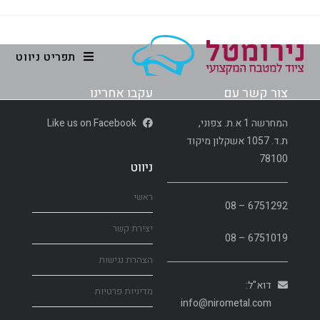
תפריט ניווט
צור קשר עם
עקבו אחרינו
המחרשה 1 א.ת. צפוני,
Like us on Facebook
ת.ד. 1057 אשקלון מיקוד
78100
ניווט
ראשי
6751292 – 08
יצירת קשר
6751019 – 08
הצהרת נגישות
דוא"ל:
מדיניות פרטיות
info@nirometal.com