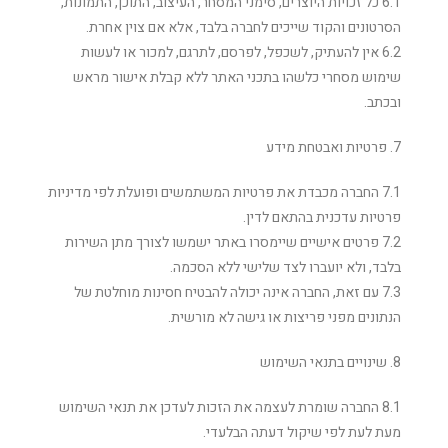
6.1 כל זכויות היוצרים, סימני המסחר, העיצוב, התוכן, התמונות,
הסרטונים והקוד שייכים לחברה בלבד, אלא אם צוין אחרת.
6.2 אין להעתיק, לשכפל, לפרסם, לתרגם, למכור או לעשות
שימוש מסחרי כלשהו בתכני האתר ללא קבלת אישור מראש
ובכתב.
7. פרטיות ואבטחת מידע
7.1 החברה מכבדת את פרטיות המשתמשים ופועלת לפי מדיניות
פרטיות עדכנית בהתאם לדין.
7.2 פרטים אישיים שיימסרו באתר ישמשו לצורך מתן השירות
בלבד, ולא יועברו לצד שלישי ללא הסכמה.
7.3 עם זאת, החברה אינה יכולה להבטיח חסינות מוחלטת של
הנתונים מפני פריצות או גישה לא מורשית.
8. שינויים בתנאי השימוש
8.1 החברה שומרת לעצמה את הזכות לעדכן את תנאי השימוש
מעת לעת לפי שיקול דעתה הבלעדי.