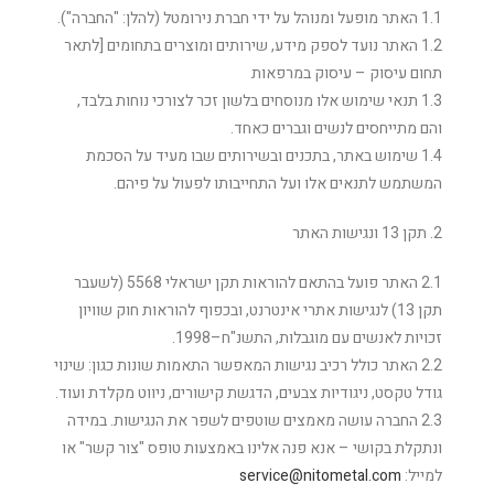
1.1 האתר מופעל ומנוהל על ידי חברת נירומטל (להלן: "החברה").
1.2 האתר נועד לספק מידע, שירותים ומוצרים בתחומים [לתאר
תחום עיסוק – עיסוק במרפאות
1.3 תנאי שימוש אלו מנוסחים בלשון זכר לצורכי נוחות בלבד,
והם מתייחסים לנשים וגברים כאחד.
1.4 שימוש באתר, בתכנים ובשירותים שבו מעיד על הסכמת
המשתמש לתנאים אלו ועל התחייבותו לפעול על פיהם.
2. תקן 13 ונגישות האתר
2.1 האתר פועל בהתאם להוראות תקן ישראלי 5568 (לשעבר
תקן 13) לנגישות אתרי אינטרנט, ובכפוף להוראות חוק שוויון
זכויות לאנשים עם מוגבלות, התשנ"ח–1998.
2.2 האתר כולל רכיב נגישות המאפשר התאמות שונות כגון: שינוי
גודל טקסט, ניגודיות צבעים, הדגשת קישורים, ניווט מקלדת ועוד.
2.3 החברה עושה מאמצים שוטפים לשפר את הנגישות. במידה
ונתקלת בקושי – אנא פנה אלינו באמצעות טופס "צור קשר" או
למייל:
service@nitometal.com