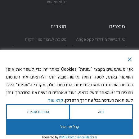
תנאי שימוש
מוצרים
מוצרים
ציוד בישול מודולרי Angelopo
מכונות לעיבוד מזון וירקות
תנורי קומביסטימר Rational
מערבלי מזון
ציוד קירור
דלפקי הגשה ושירות עצמי
אנו משתמשים בקבצי "עוגיות" Cookies באתר זה כדי לשפר את אופן
השימור באתר, לספק חווית גלישה טובה יותר ולהתאים את הפרסום
מכונות קוביות קרח Icematic
פגודות
במדיות השונות בהתאם למדיניות הפרטיות. חלק מקבצי ה"עוגיות" הללו
נחוצים כדי שהאתר יפעל כראוי, בעוד שאחרים דורשים את הסכמתך. ניתן
מדיחי כלים Kromo
דרופ אין מחומם/מקורר
לשנות את העדפה בכל עת דרך הדפדפן.
קרא עוד
מדיחי כלים Winterhalter
כיורים לנטילת ידיים
דחה
הגדרות עוגיות
קבל את הכל
© כל הזכויות שמורות ל- נירומטל | נבנה על ידי RAVENMEDIA בנייה, עיצוב וקידום
Powered by
WPLP Compliance Platform