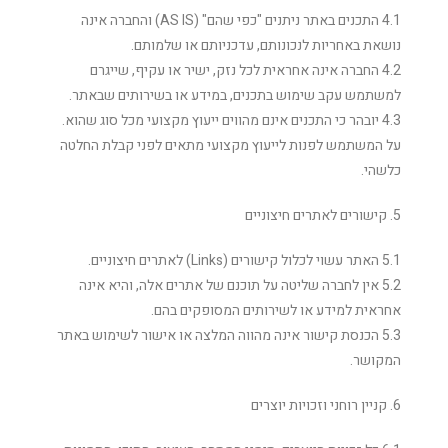
4.1 התכנים באתר ניתנים "כפי שהם" (AS IS) והחברה אינה
נושאת באחריות לנכונותם, עדכניותם או שלמותם.
4.2 החברה אינה אחראית לכל נזק, ישיר או עקיף, שייגרם
למשתמש עקב שימוש בתכנים, במידע או בשירותים שבאתר.
4.3 יובהר כי התכנים אינם מהווים ייעוץ מקצועי מכל סוג שהוא.
על המשתמש לפנות לייעוץ מקצועי מתאים לפני קבלת החלטה
כלשהי.
5. קישורים לאתרים חיצוניים
5.1 האתר עשוי לכלול קישורים (Links) לאתרים חיצוניים.
5.2 אין לחברה שליטה על תוכנם של אתרים אלה, והיא אינה
אחראית למידע או לשירותים המסופקים בהם.
5.3 הכנסת קישור אינה מהווה המלצה או אישור לשימוש באתר
המקושר.
6. קניין רוחני וזכויות יוצרים