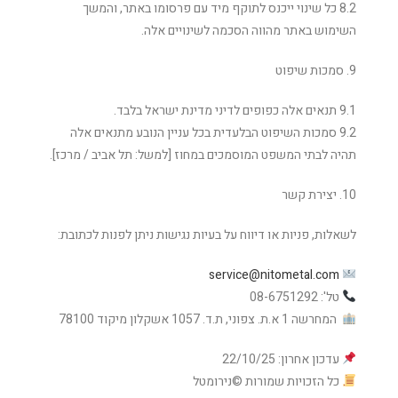
8.2 כל שינוי ייכנס לתוקף מיד עם פרסומו באתר, והמשך
השימוש באתר מהווה הסכמה לשינויים אלה.
9. סמכות שיפוט
9.1 תנאים אלה כפופים לדיני מדינת ישראל בלבד.
9.2 סמכות השיפוט הבלעדית בכל עניין הנובע מתנאים אלה
תהיה לבתי המשפט המוסמכים במחוז [למשל: תל אביב / מרכז].
10. יצירת קשר
לשאלות, פניות או דיווח על בעיות נגישות ניתן לפנות לכתובת:
service@nitometal.com
טל': 08-6751292
המחרשה 1 א.ת. צפוני, ת.ד. 1057 אשקלון מיקוד 78100
עדכון אחרון: 22/10/25
כל הזכויות שמורות ©נירומטל