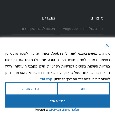
מוצרים
מוצרים
ציוד בישול מודולרי Angelopo
מכונות לעיבוד מזון וירקות
תנורי קומביסטימר Rational
מערבלי מזון
ציוד קירור
דלפקי הגשה ושירות עצמי
אנו משתמשים בקבצי "עוגיות" Cookies באתר זה כדי לשפר את אופן
השימור באתר, לספק חווית גלישה טובה יותר ולהתאים את הפרסום
מכונות קוביות קרח Icematic
פגודות
במדיות השונות בהתאם למדיניות הפרטיות. חלק מקבצי ה"עוגיות" הללו
נחוצים כדי שהאתר יפעל כראוי, בעוד שאחרים דורשים את הסכמתך. ניתן
מדיחי כלים Kromo
דרופ אין מחומם/מקורר
לשנות את העדפה בכל עת דרך הדפדפן.
קרא עוד
מדיחי כלים Winterhalter
כיורים לנטילת ידיים
דחה
הגדרות עוגיות
קבל את הכל
© כל הזכויות שמורות ל- נירומטל | נבנה על ידי RAVENMEDIA בנייה, עיצוב וקידום
Powered by
WPLP Compliance Platform
אתרים