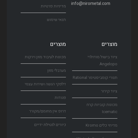
info@nirometal.com
מדיניות פרטיות
תנאי שימוש
מוצרים
מוצרים
ציוד בישול מודולרי
מכונות לעיבוד מזון וירקות
Angelopo
מערבלי מזון
תנורי קומביסטימר Rational
דלפקי הגשה ושירות עצמי
ציוד קירור
פגודות
מכונות קוביות קרח
דרופ אין מחומם/מקורר
Icematic
כיורים לנטילת ידיים
מדיחי כלים Kromo