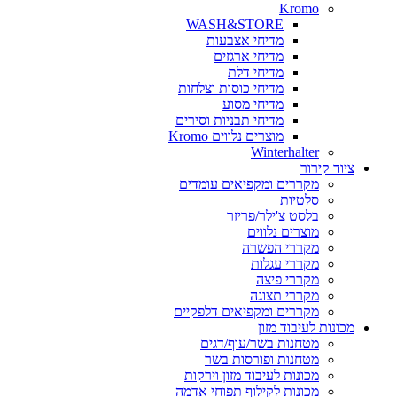
Kromo
WASH&STORE
מדיחי אצבעות
מדיחי ארגזים
מדיחי דלת
מדיחי כוסות וצלחות
מדיחי מסוע
מדיחי תבניות וסירים
מוצרים נלווים Kromo
Winterhalter
ציוד קירור
מקררים ומקפיאים עומדים
סלטיות
בלסט צ'ילר/פריזר
מוצרים נלווים
מקררי הפשרה
מקררי עגלות
מקררי פיצה
מקררי תצוגה
מקררים ומקפיאים דלפקיים
מכונות לעיבוד מזון
מטחנות בשר/עוף/דגים
מטחנות ופורסות בשר
מכונות לעיבוד מזון וירקות
מכונות לקילוף תפוחי אדמה