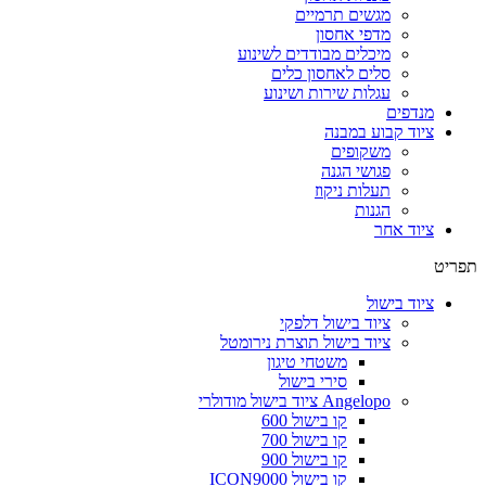
מגשים תרמיים
מדפי אחסון
מיכלים מבודדים לשינוע
סלים לאחסון כלים
עגלות שירות ושינוע
מנדפים
ציוד קבוע במבנה
משקופים
פגושי הגנה
תעלות ניקוז
הגנות
ציוד אחר
תפריט
ציוד בישול
ציוד בישול דלפקי
ציוד בישול תוצרת נירומטל
משטחי טיגון
סירי בישול
Angelopo ציוד בישול מודולרי
קו בישול 600
קו בישול 700
קו בישול 900
קו בישול ICON9000