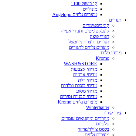
קו בישול 1100
מונולייט
מוצרים נלווים Angelopo
תנורים
קומביסטימרים
קונבקטומטים ותנורי אפייה
תנורי פיצה
תנורים תוצרת נירומטל
מוצרים נלווים לתנורים
מדיחי כלים
Kromo
WASH&STORE
מדיחי אצבעות
מדיחי ארגזים
מדיחי דלת
מדיחי כוסות וצלחות
מדיחי מסוע
מדיחי תבניות וסירים
מוצרים נלווים Kromo
Winterhalter
ציוד קירור
מקררים ומקפיאים עומדים
סלטיות
בלסט צ'ילר/פריזר
מוצרים נלווים