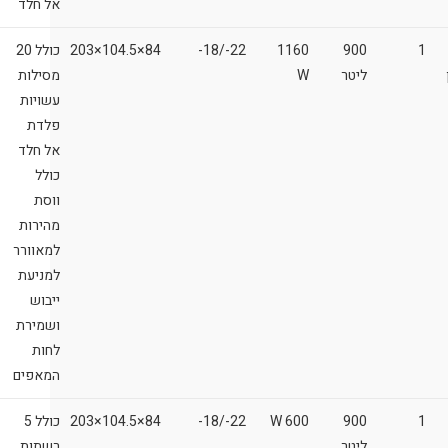
אל חלד
1
900
1160
22-/18-
84×104.5×203
כולל 20
ליטר
W
מסילות
עשויות
פלדת
אל חלד
כולל
ווסת
מהירות
למאוורר
למניעת
ייבוש
ושמירת
לחות
המאפים
1
900
600 W
22-/18-
84×104.5×203
כולל 5
ליטר
רשתות