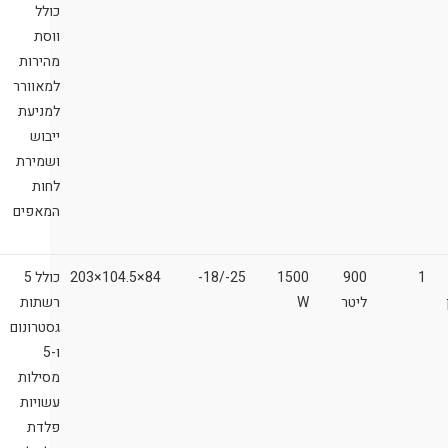
כולל
ווסת
מהירות
למאוורר
למניעת
ייבוש
ושמירת
לחות
המאפים
1
900
1500
25-/18-
84×104.5×203
כולל 5
ליטר
W
רשתות
גסטרונום
ו-5
מסילות
עשויות
פלדת