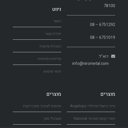
78100
ניווט
ראשי
6751292 – 08
יצירת קשר
6751019 – 08
הצהרת נגישות
דוא"ל:
מדיניות פרטיות
info@nirometal.com
תנאי שימוש
מוצרים
מוצרים
ציוד בישול מודולרי Angelopo
מכונות לעיבוד מזון וירקות
תנורי קומביסטימר Rational
מערבלי מזון